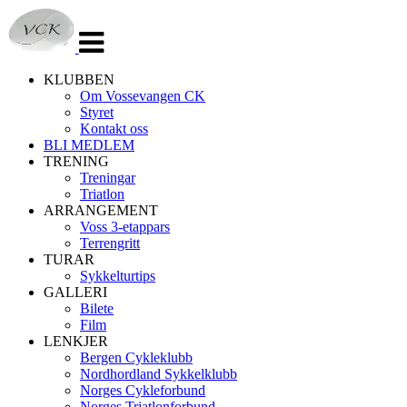
Veksle
navigasjon
KLUBBEN
Om Vossevangen CK
Styret
Kontakt oss
BLI MEDLEM
TRENING
Treningar
Triatlon
ARRANGEMENT
Voss 3-etappars
Terrengritt
TURAR
Sykkelturtips
GALLERI
Bilete
Film
LENKJER
Bergen Cykleklubb
Nordhordland Sykkelklubb
Norges Cykleforbund
Norges Triatlonforbund