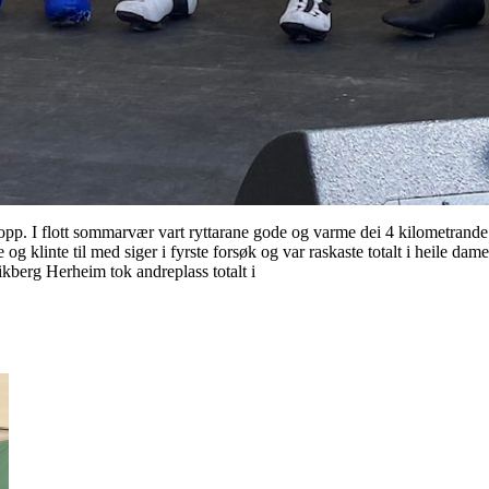
n opp. I flott sommarvær vart ryttarane gode og varme dei 4 kilometran
 og klinte til med siger i fyrste forsøk og var raskaste totalt i heile da
likberg Herheim tok andreplass totalt i