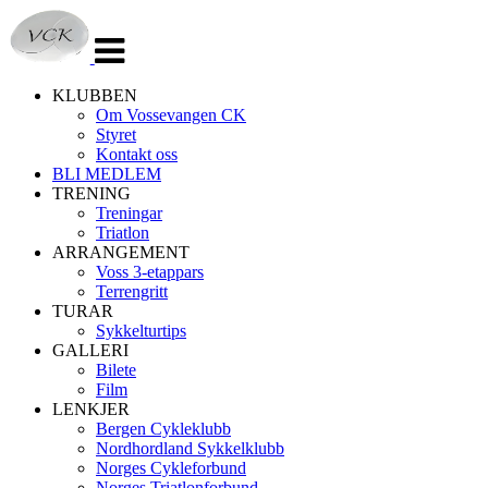
Veksle
navigasjon
KLUBBEN
Om Vossevangen CK
Styret
Kontakt oss
BLI MEDLEM
TRENING
Treningar
Triatlon
ARRANGEMENT
Voss 3-etappars
Terrengritt
TURAR
Sykkelturtips
GALLERI
Bilete
Film
LENKJER
Bergen Cykleklubb
Nordhordland Sykkelklubb
Norges Cykleforbund
Norges Triatlonforbund