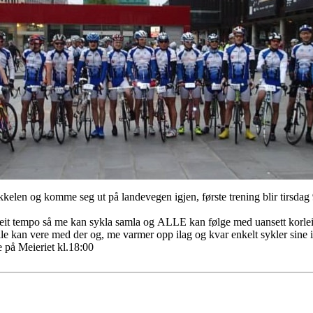
kelen og komme seg ut på landevegen igjen, første trening blir tirsdag 
 i eit tempo så me kan sykla samla og ALLE kan følge med uansett korleis
alle kan vere med der og, me varmer opp ilag og kvar enkelt sykler sine in
 på Meieriet kl.18:00