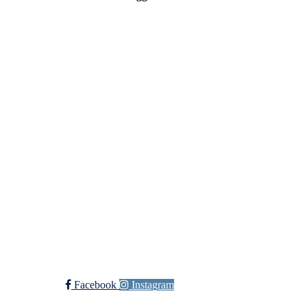
Vossevangen Cykleklubb
Bjørgamarki 62, 5709 Voss
Org. nr.: 992564768
+ 47 915 56 273
vossevangenck@gmail.com
Bli medlem i klubben!
Trykk her for innmelding
Facebook
Instagram