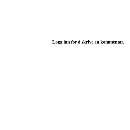
Logg inn for å skrive en kommentar.
Vossevangen Cykleklubb
Bjørgamarki 62, 5709 Voss
Org. nr.: 992564768
+ 47 915 56 273
vossevangenck@gmail.com