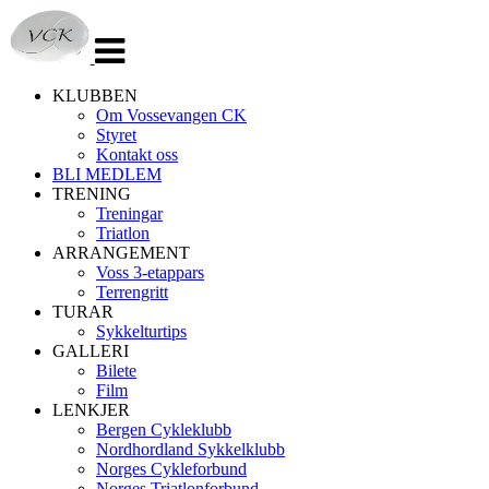
Veksle
navigasjon
KLUBBEN
Om Vossevangen CK
Styret
Kontakt oss
BLI MEDLEM
TRENING
Treningar
Triatlon
ARRANGEMENT
Voss 3-etappars
Terrengritt
TURAR
Sykkelturtips
GALLERI
Bilete
Film
LENKJER
Bergen Cykleklubb
Nordhordland Sykkelklubb
Norges Cykleforbund
Norges Triatlonforbund