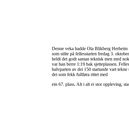
Denne veka hadde Ola Blikberg Herheim ær
som stilte på fellesstarten fredag 3. oktobe
heldt det godt saman teknisk men med noko l
var han berre 1:19 bak sjetteplassen. Felles
halvparten av dei 150 startande vart tekne ut
dei som fekk fullføra rittet med
ein 67. plass. Alt i alt ei stor oppleving, 