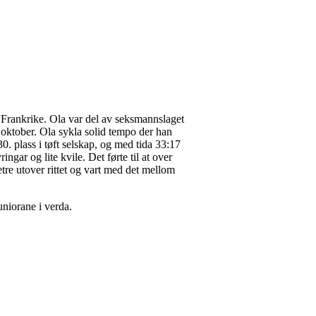
Frankrike. Ola var del av seksmannslaget
1. oktober. Ola sykla solid tempo der han
0. plass i tøft selskap, og med tida 33:17
ngar og lite kvile. Det førte til at over
betre utover rittet og vart med det mellom
juniorane i verda.