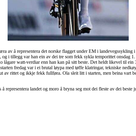
a av å representera det norske flagget under EM i landevegssykling i 
r, og i tillegg var han ein av dei tre som fekk sykla temporittet onsdag 
ågare watt-verdiar enn han kan på sitt beste. Det heldt likevel til ein 3
starten fredag var i ei brutal løypa med tøffe klatringar, tekniske nedkøyri
 av rittet og ikkje fekk fullføra. Ola sleit litt i starten, men beina vart 
stas å representera landet og moro å bryna seg mot dei fleste av dei beste 