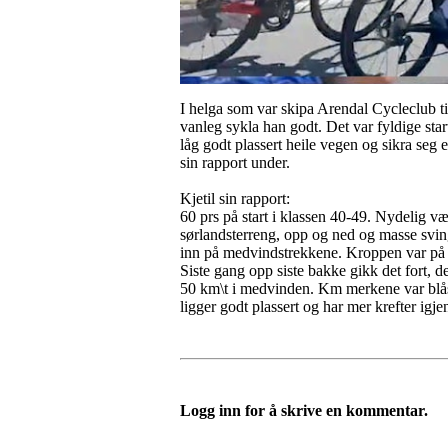
I helga som var skipa Arendal Cycleclub t
vanleg sykla han godt. Det var fyldige start
låg godt plassert heile vegen og sikra seg ei
sin rapport under.
Kjetil sin rapport:
60 prs på start i klassen 40-49. Nydelig 
sørlandsterreng, opp og ned og masse svin
inn på medvindstrekkene. Kroppen var på la
Siste gang opp siste bakke gikk det fort, de
50 km\t i medvinden. Km merkene var blåst 
ligger godt plassert og har mer krefter igj
Logg inn for å skrive en kommentar.