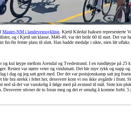
il
Master-NM i landevegssykling
. Kjetil Kiledal Isaksen representerte
lister, og i Kjetil sin klasse, M40-49, var det heile 60 til start. Det var
n fin-fin femte plass til slutt. Han hadde medalje i sikte, men litt uflaks 
vær og kul løype mellom Arendal og Tvedestrand. I en rundløype på 25 km
ger. Resten var større veier og vindutsatt. Det ble mye rykk og napp o
g i dag og jeg satt greit med. Der det var posisjonskamp satt jeg framme
t ble bra strekk i feltet her, dessverre kom vi oss ikke avgårde i front.
ned så det var vanskelig å følge med på avstand til mål. Siste km pluk
en. Dessverre stivner de to foran meg og det er umulig å komme forbi. 5 