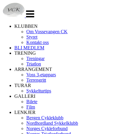
Veksle
navigasjon
KLUBBEN
Om Vossevangen CK
Styret
Kontakt oss
BLI MEDLEM
TRENING
Treningar
Triatlon
ARRANGEMENT
Voss 3-etappars
Terrengritt
TURAR
Sykkelturtips
GALLERI
Bilete
Film
LENKJER
Bergen Cykleklubb
Nordhordland Sykkelklubb
Norges Cykleforbund
Norges Triatlonforbund