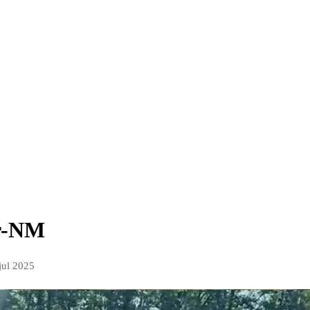
er-NM
 jul 2025