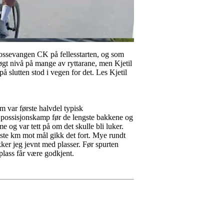
 Vossevangen CK på fellesstarten, og som
 høgt nivå på mange av ryttarane, men Kjetil
på slutten stod i vegen for det. Les Kjetil
 var første halvdel typisk
g possisjonskamp før de lengste bakkene og
 og var tett på om det skulle bli luker.
 Siste km mot mål gikk det fort. Mye rundt
ker jeg jevnt med plasser. Før spurten
plass får være godkjent.