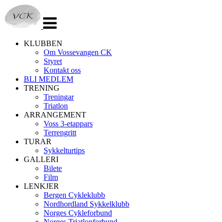
Veksle
navigasjon
KLUBBEN
Om Vossevangen CK
Styret
Kontakt oss
BLI MEDLEM
TRENING
Treningar
Triatlon
ARRANGEMENT
Voss 3-etappars
Terrengritt
TURAR
Sykkelturtips
GALLERI
Bilete
Film
LENKJER
Bergen Cykleklubb
Nordhordland Sykkelklubb
Norges Cykleforbund
Norges Triatlonforbund