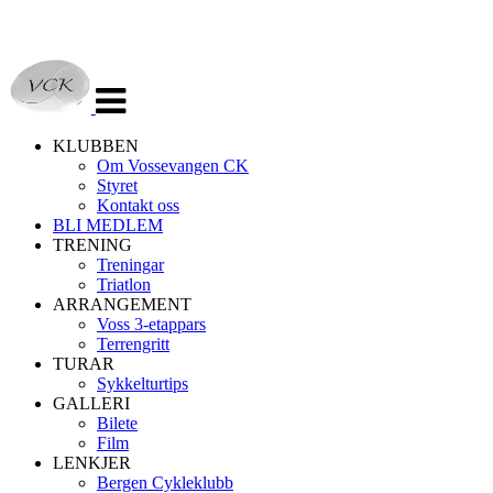
Veksle
navigasjon
KLUBBEN
Om Vossevangen CK
Styret
Kontakt oss
BLI MEDLEM
TRENING
Treningar
Triatlon
ARRANGEMENT
Voss 3-etappars
Terrengritt
TURAR
Sykkelturtips
GALLERI
Bilete
Film
LENKJER
Bergen Cykleklubb