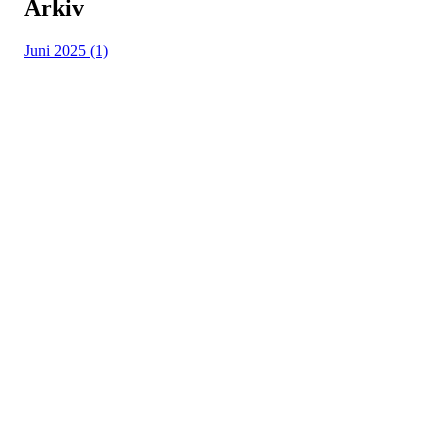
Arkiv
Juni 2025 (1)
Vossevangen Cykleklubb
Bjørgamarki 62, 5709 Voss
Org. nr.: 992564768
+ 47 915 56 273
vossevangenck@gmail.com
Bli medlem i klubben!
Trykk her for innmelding