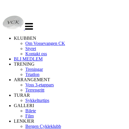
Veksle
navigasjon
KLUBBEN
Om Vossevangen CK
Styret
Kontakt oss
BLI MEDLEM
TRENING
Treningar
Triatlon
ARRANGEMENT
Voss 3-etappars
Terrengritt
TURAR
Sykkelturtips
GALLERI
Bilete
Film
LENKJER
Bergen Cykleklubb