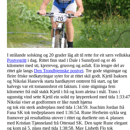
I strålande solsking og 20 grader låg alt til rette for eit særs vellukk
Postvegritt
i dag. Rittet finn stad i Dale i Sunnfjord og er 46
kilometer med sti, kjerreveg, grusveg og asfalt. Ein lengre del av
rittet går langs
Den Trondhjemske postvei
. Tre gode stigningar og
fleire friske nedkøyringar syter for at rittet skil godt. Kjetil Isaksen
og Nikolai Hanevik starta hardkøyret omtrent frå start, og før
halvegs var eit tomannsbrot eit faktum. I siste stigninga fem
kilometer frå mål stakk Kjetil i frå og kom aleina i mål. Trass i
ugunstig vind sette Kjetil ein solid ny løyperekord med tida 1:33:47
Nikolai viser at godformen er like rundt hjørna
og tok ein sterk andreplass med tida 1:34:59. Joachim Jordan frå
Fana SK tok tredjeplassen med 1:36:54. Rune Herheim sykla seg
framover på resultatlista utover i rittet og duellerte om 4. plassen
med Kristian Tjønneland frå Ottestad SK. Den tapte Rune elegant
og kom på 5. plass med tida 1:38:58. May Lisbeth Flo tok