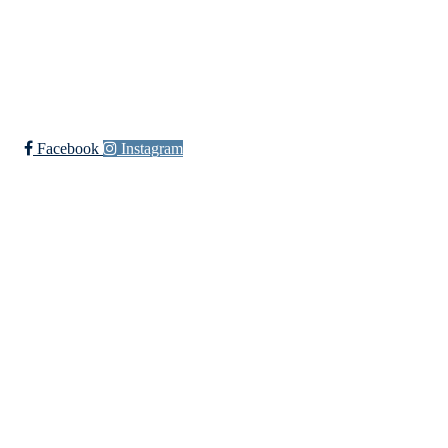
Bli medlem i klubben!
Trykk her for innmelding
Facebook
Instagram