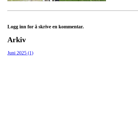
Logg inn for å skrive en kommentar.
Arkiv
Juni 2025 (1)
Vossevangen Cykleklubb
Bjørgamarki 62, 5709 Voss
Org. nr.: 992564768
+ 47 915 56 273
vossevangenck@gmail.com