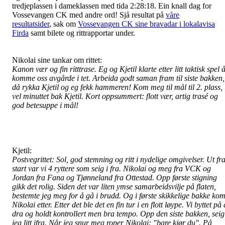
tredjeplassen i dameklassen med tida 2:28:18. Ein knall dag for
Vossevangen CK med andre ord! Sjå resultat på
våre
resultatsider
, sak om
Vossevangen CK sine bravadar i lokalavisa
Firda
samt bilete og rittrapportar under.
Nikolai sine tankar om rittet:
Kanon vær og fin ritttrase. Eg og Kjetil klarte etter litt taktisk spel 
komme oss avgårde i tet. Arbeida godt saman fram til siste bakken,
då rykka Kjetil og eg fekk hammeren! Kom meg til mål til 2. plass,
vel minuttet bak Kjetil. Kort oppsummert: flott vær, artig trasé og
god betesuppe i mål!
Kjetil:
Postvegrittet: Sol, god stemning og ritt i nydelige omgivelser. Ut fr
start var vi 4 ryttere som seig i fra. Nikolai og meg fra VCK og
Jordan fra Fana og Tjønneland fra Ottestad. Opp første stigning
gikk det rolig. Siden det var liten ymse samarbeidsvilje på flaten,
bestemte jeg meg for å gå i brudd. Og i første skikkelige bakke ko
Nikolai etter. Etter det ble det en fin tur i en flott løype. Vi byttet på 
dra og holdt kontrollert men bra tempo. Opp den siste bakken, seig
jeg litt ifra. Når jeg snur meg roper Nikolai: "bare kjør du". På