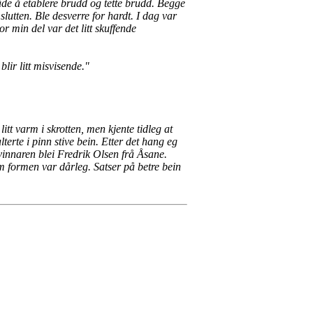
åde å etablere brudd og tette brudd. Begge
utten. Ble desverre for hardt. I dag var
r min del var det litt skuffende
lir litt misvisende."
tt varm i skrotten, men kjente tidleg at
erte i pinn stive bein. Etter det hang eg
r vinnaren blei Fredrik Olsen frå Åsane.
 om formen var dårleg.
Satser på betre bein