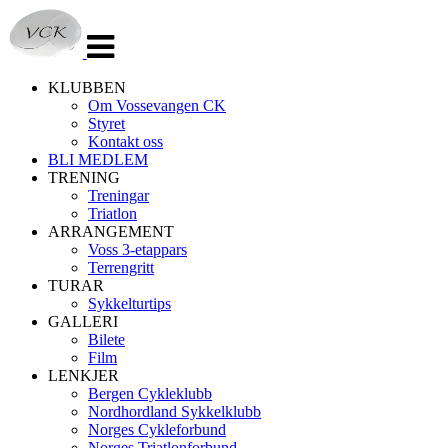
Veksle
navigasjon
KLUBBEN
Om Vossevangen CK
Styret
Kontakt oss
BLI MEDLEM
TRENING
Treningar
Triatlon
ARRANGEMENT
Voss 3-etappars
Terrengritt
TURAR
Sykkelturtips
GALLERI
Bilete
Film
LENKJER
Bergen Cykleklubb
Nordhordland Sykkelklubb
Norges Cykleforbund
Norges Triatlonforbund