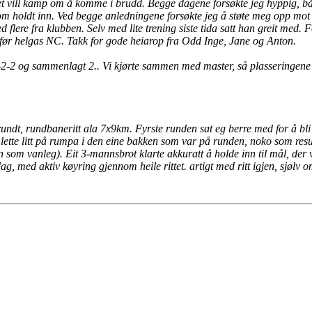
 det vill kamp om å komme i brudd. Begge dagene forsøkte jeg hyppig, b
 holdt inn. Ved begge anledningene forsøkte jeg å støte meg opp mot sl
lere fra klubben. Selv med lite trening siste tida satt han greit med. Fo
 før helgas NC.
Takk for gode heiarop fra Odd Inge, Jane og Anton.
2-2-2 og sammenlagt 2.. Vi kjørte sammen med master, så plasseringene b
ndt, rundbaneritt ala 7x9km. Fyrste runden sat eg berre med for å bli li
lette litt på rumpa i den eine bakken som var på runden, noko som result
rten som vanleg). Eit 3-mannsbrot klarte akkuratt å holde inn til mål, de
ag, med aktiv køyring gjennom heile rittet. artigt med ritt igjen, sjølv