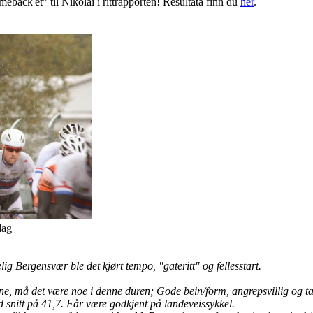
back'et" til Nikolai i rittrapporten! Resultata finn du
her
.
dag
ig Bergensvær ble det kjørt tempo, "gateritt" og fellesstart.
ne, må det være noe i denne duren; Gode bein/form, angrepsvillig og tak
snitt på 41,7. Får være godkjent på landeveissykkel.