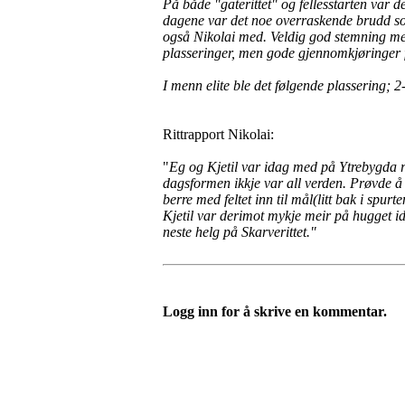
På både "gaterittet" og fellesstarten var
dagene var det noe overraskende brudd som
også Nikolai med. Veldig god stemning med f
plasseringer, men gode gjennomkjøringer
I menn elite ble det følgende plassering; 
Rittrapport Nikolai:
"
Eg og Kjetil var idag med på Ytrebygda ru
dagsformen ikkje var all verden. Prøvde å 
berre med feltet inn til mål(litt bak i spu
Kjetil var derimot mykje meir på hugget id
neste helg på Skarverittet."
Logg inn for å skrive en kommentar.