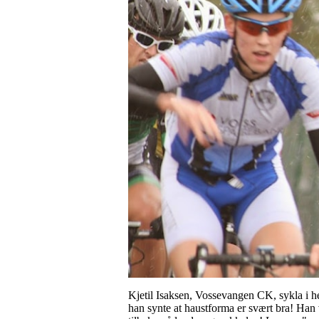
Kjetil Isaksen, Vossevangen CK, sykla i hel
han synte at haustforma er svært bra! Han va