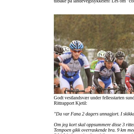
tilbake på landevegssykkelen! Les om "come
Godt vestlandsvær under fellesstarten sun
Rittrapport Kjetil:
"Da var Fana 2 dagers unnagjort. I skikkel
Om jeg kort skal oppsummere disse 3 ritte
Tempoen gikk overraskende bra. 9 km med 