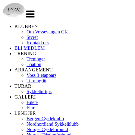
Veksle
navigasjon
KLUBBEN
Om Vossevangen CK
Styret
Kontakt oss
BLI MEDLEM
TRENING
Treningar
Triatlon
ARRANGEMENT
Voss 3-etappars
Terrengritt
TURAR
Sykkelturtips
GALLERI
Bilete
Film
LENKJER
Bergen Cykleklubb
Nordhordland Sykkelklubb
Norges Cykleforbund
Norges Triatlonforbund