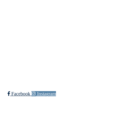
Vossevangen Cykleklubb
Bjørgamarki 62, 5709 Voss
Org. nr.: 992564768
+ 47 915 56 273
vossevangenck@gmail.com
Bli medlem i klubben!
Trykk her for innmelding
Facebook
Instagram