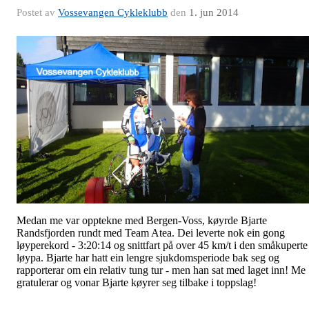
Postet av
Vossevangen Cykleklubb
den
1. jun 2014
Medan me var opptekne med Bergen-Voss, køyrde Bjarte
Randsfjorden rundt med Team Atea. Dei leverte nok ein gong
løyperekord - 3:20:14 og snittfart på over 45 km/t i den småkuperte
løypa. Bjarte har hatt ein lengre sjukdomsperiode bak seg og
rapporterar om ein relativ tung tur - men han sat med laget inn! Me
gratulerar og vonar Bjarte køyrer seg tilbake i toppslag!