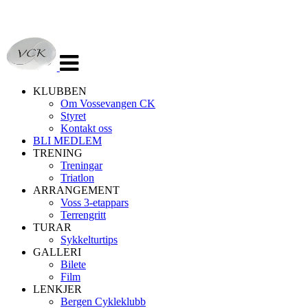
Veksle
navigasjon
KLUBBEN
Om Vossevangen CK
Styret
Kontakt oss
BLI MEDLEM
TRENING
Treningar
Triatlon
ARRANGEMENT
Voss 3-etappars
Terrengritt
TURAR
Sykkelturtips
GALLERI
Bilete
Film
LENKJER
Bergen Cykleklubb