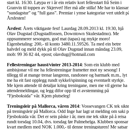
start kl. 16:30. Løypa er i år ein relativ kort fellesstart frå Seim i
Granvin til toppen av Skjervet! Her må alle stilla! Me har to klassar
”sundagstur” og ”full gass”. Premiar i ymse kategoriar vert utdelt p
Årsfesten!
Årsfest
: Årets viktigaste fest! Laurdag 28.09.2013 kl. 19:30, hjå
Olav Dugstad (Dugstadfossen, Downtown Skulestadmo). Me
oppsummerer sesongen, god mat (tapas) og mykje moro!
Eigenbetaling: 200,- til konto 3480.11.59526. Ta med ein betre
halvdel og meld dykk på til Olav Dugstad innan måndag 23.09,
mob: 99 36 82 44, epost; olavdug@hotmail.com
Fellestreningar haust/vinter 2013-2014
: Som ein klubb med
ambisjonar vil me ha fellestreningar frametter mot ny sesong! I
tillegg til at mange trenar langrenn, randonee og barmark m.m., lyt
me ha eit fast opplegg rundt sykkel/spinning og eventuelt styrkje.
Me kjem attende til detaljar kring treningane, men me vil gjerne ha
attendemeldingar, og legg difor opp til ei avstemming på
”Fjesboksida” vår. Kjem plutseleg!
Treningsleir på Mallorca, våren 2014
: Vossevangen CK tek sikt
på treningsleir på Mallorca. Odd Inge har lagt ut melding om saki p
Fjesboksida vår. Det er sein påske i år, men me tek sikte på å reisa
rundt torsdag 10.04, dvs. torsdag før Palmehelga. Klubben sponsar
kvart medlem med NOK 1.000,- til denne treningsturen! Me satsar