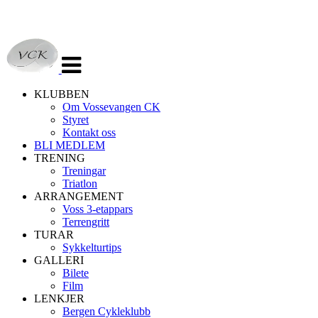
Veksle
navigasjon
KLUBBEN
Om Vossevangen CK
Styret
Kontakt oss
BLI MEDLEM
TRENING
Treningar
Triatlon
ARRANGEMENT
Voss 3-etappars
Terrengritt
TURAR
Sykkelturtips
GALLERI
Bilete
Film
LENKJER
Bergen Cykleklubb