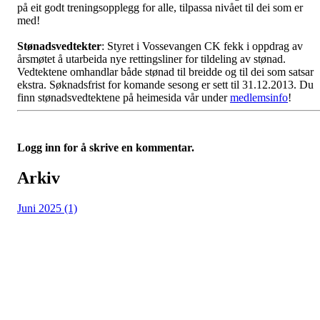
på eit godt treningsopplegg for alle, tilpassa nivået til dei som er
med!
Stønadsvedtekter
: Styret i Vossevangen CK fekk i oppdrag av
årsmøtet å utarbeida nye rettingsliner for tildeling av stønad.
Vedtektene omhandlar både stønad til breidde og til dei som satsar
ekstra. Søknadsfrist for komande sesong er sett til 31.12.2013. Du
finn stønadsvedtektene på heimesida vår under
medlemsinfo
!
Logg inn for å skrive en kommentar.
Arkiv
Juni 2025 (1)
Vossevangen Cykleklubb