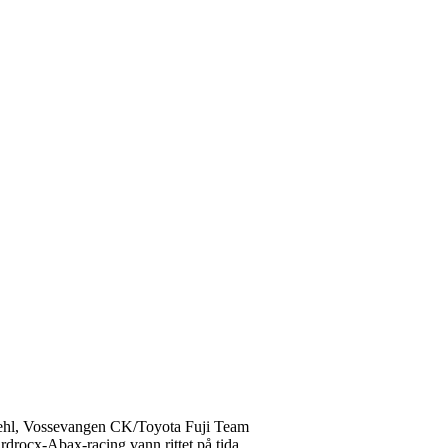
r Mehl, Vossevangen CK/Toyota Fuji Team
ardrocx-Abax-racing vann rittet på tida