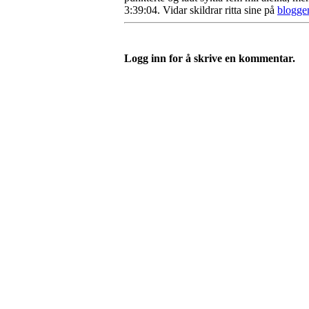
3:39:04. Vidar skildrar ritta sine på
blogge
Logg inn for å skrive en kommentar.
Vossevangen Cykleklubb
Bjørgamarki 62, 5709 Voss
Org. nr.: 992564768
+ 47 915 56 273
vossevangenck@gmail.com
Bli medlem i klubben!