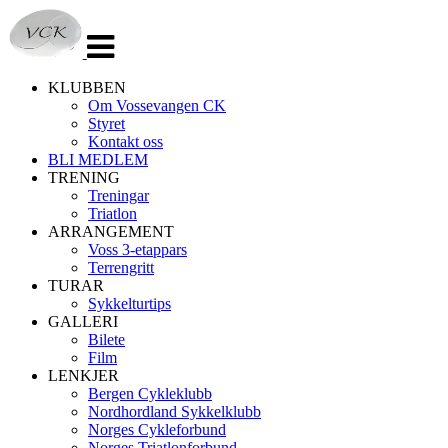
Veksle
navigasjon
KLUBBEN
Om Vossevangen CK
Styret
Kontakt oss
BLI MEDLEM
TRENING
Treningar
Triatlon
ARRANGEMENT
Voss 3-etappars
Terrengritt
TURAR
Sykkelturtips
GALLERI
Bilete
Film
LENKJER
Bergen Cykleklubb
Nordhordland Sykkelklubb
Norges Cykleforbund
Norges Triatlonforbund