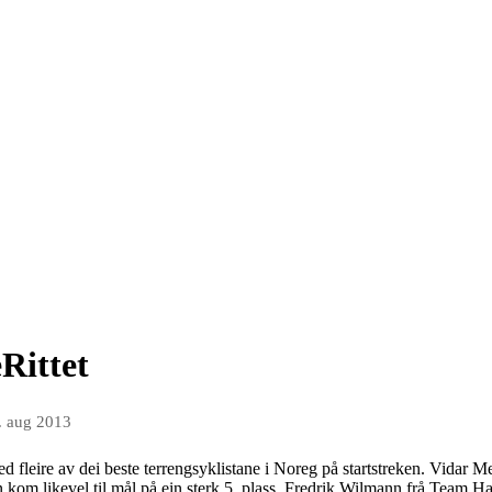
eRittet
. aug 2013
med fleire av dei beste terrengsyklistane i Noreg på startstreken. Vida
n kom likevel til mål på ein sterk 5. plass. Fredrik Wilmann frå Team H