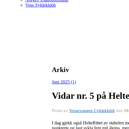
Voss Sykleklubb
Arkiv
Juni 2025 (1)
Vidar nr. 5 på Helt
Postet av
Vossevangen Cykleklubb
den
10
I dag gjekk også HelteRittet av stabelen 
punkterte og laut sykla fem mil åleina, me