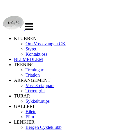
Veksle
navigasjon
KLUBBEN
Om Vossevangen CK
Styret
Kontakt oss
BLI MEDLEM
TRENING
Treningar
Triatlon
ARRANGEMENT
Voss 3-etappars
Terrengritt
TURAR
Sykkelturtips
GALLERI
Bilete
Film
LENKJER
Bergen Cykleklubb