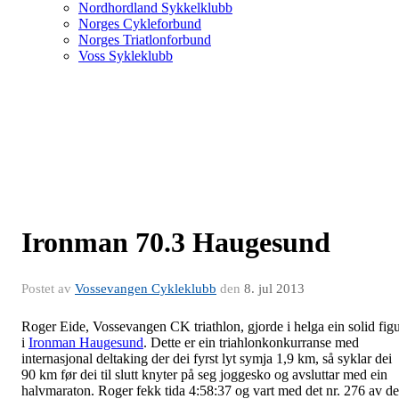
Nordhordland Sykkelklubb
Norges Cykleforbund
Norges Triatlonforbund
Voss Sykleklubb
Ironman 70.3 Haugesund
Postet av
Vossevangen Cykleklubb
den
8. jul 2013
Roger Eide, Vossevangen CK triathlon, gjorde i helga ein solid fig
i
Ironman Haugesund
. Dette er ein triahlonkonkurranse med
internasjonal deltaking der dei fyrst lyt symja 1,9 km, så syklar dei
90 km før dei til slutt knyter på seg joggesko og avsluttar med ein
halvmaraton. Roger fekk tida 4:58:37 og vart med det nr. 276 av de