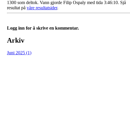
1300 som deltok. Vann gjorde Filip Ospaly med tida 3:46:10. Sjå
resultat på
våre resultatsider
.
Logg inn for å skrive en kommentar.
Arkiv
Juni 2025 (1)
Vossevangen Cykleklubb
Bjørgamarki 62, 5709 Voss
Org. nr.: 992564768
+ 47 915 56 273
vossevangenck@gmail.com