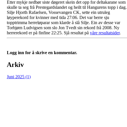
Etter mykje nedbør siste døgeret skein det opp for deltakarane som
skulle ta seg frå Prestegardslandet og heilt til Hangurens topp i dag.
Silje Hjorth Rafaelsen, Vossevangen CK, sette ein utruleg
løyperekord for kvinner med tida 27:06. Det var berre sju
topptrimma herreløparar som klarde å slå Silje. Ein av desse var
Torbjørn Ludvigsen som slo Jon Tvedt sin rekord frå 2008. Ny
herrerekord er på finfine 22:25. Sjå resultat på
våre resultatsider
.
Logg inn for å skrive en kommentar.
Arkiv
Juni 2025 (1)
Vossevangen Cykleklubb
Bjørgamarki 62, 5709 Voss