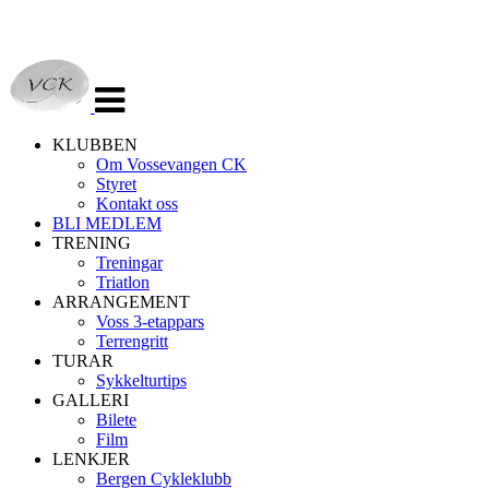
Veksle
navigasjon
KLUBBEN
Om Vossevangen CK
Styret
Kontakt oss
BLI MEDLEM
TRENING
Treningar
Triatlon
ARRANGEMENT
Voss 3-etappars
Terrengritt
TURAR
Sykkelturtips
GALLERI
Bilete
Film
LENKJER
Bergen Cykleklubb