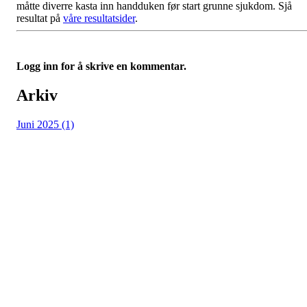
måtte diverre kasta inn handduken før start grunne sjukdom. Sjå
resultat på
våre resultatsider
.
Logg inn for å skrive en kommentar.
Arkiv
Juni 2025 (1)
Vossevangen Cykleklubb
Bjørgamarki 62, 5709 Voss
Org. nr.: 992564768
+ 47 915 56 273
vossevangenck@gmail.com