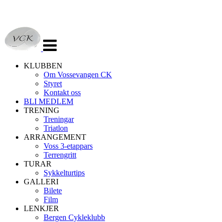
Veksle
navigasjon
KLUBBEN
Om Vossevangen CK
Styret
Kontakt oss
BLI MEDLEM
TRENING
Treningar
Triatlon
ARRANGEMENT
Voss 3-etappars
Terrengritt
TURAR
Sykkelturtips
GALLERI
Bilete
Film
LENKJER
Bergen Cykleklubb