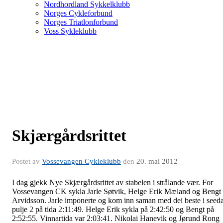
Nordhordland Sykkelklubb
Norges Cykleforbund
Norges Triatlonforbund
Voss Sykleklubb
Skjærgårdsrittet
Postet av
Vossevangen Cykleklubb
den
20. mai 2012
I dag gjekk Nye Skjærgårdsrittet av stabelen i strålande vær. For
Vossevangen CK sykla Jarle Søtvik, Helge Erik Mæland og Bengt
Arvidsson. Jarle imponerte og kom inn saman med dei beste i seed
pulje 2 på tida 2:11:49. Helge Erik sykla på 2:42:50 og Bengt på
2:52:55. Vinnartida var 2:03:41. Nikolai Hanevik og Jørund Rong