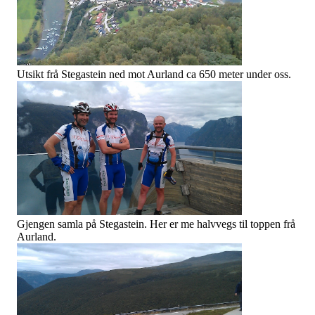
Utsikt frå Stegastein ned mot Aurland ca 650 meter under oss.
Gjengen samla på Stegastein. Her er me halvvegs til toppen frå
Aurland.