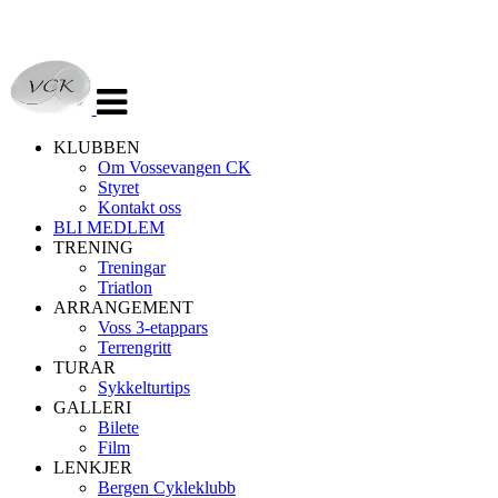
Veksle
navigasjon
KLUBBEN
Om Vossevangen CK
Styret
Kontakt oss
BLI MEDLEM
TRENING
Treningar
Triatlon
ARRANGEMENT
Voss 3-etappars
Terrengritt
TURAR
Sykkelturtips
GALLERI
Bilete
Film
LENKJER
Bergen Cykleklubb