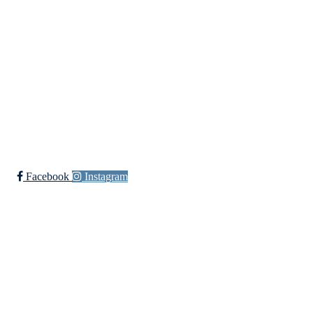
Bjørgamarki 62, 5709 Voss
Org. nr.: 992564768
+ 47 915 56 273
vossevangenck@gmail.com
Bli medlem i klubben!
Trykk her for innmelding
Facebook
Instagram