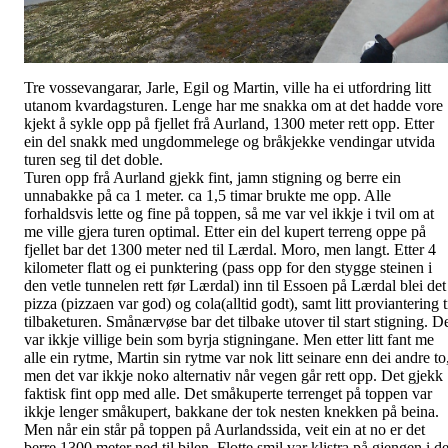
Tre vossevangarar, Jarle, Egil og Martin, ville ha ei utfordring litt
utanom kvardagsturen. Lenge har me snakka om at det hadde vore
kjekt å sykle opp på fjellet frå Aurland, 1300 meter rett opp. Etter
ein del snakk med ungdommelege og bråkjekke vendingar utvida
turen seg til det doble.
Turen opp frå Aurland gjekk fint, jamn stigning og berre ein
unnabakke på ca 1 meter. ca 1,5 timar brukte me opp. Alle
forhaldsvis lette og fine på toppen, så me var vel ikkje i tvil om at
me ville gjera turen optimal. Etter ein del kupert terreng oppe på
fjellet bar det 1300 meter ned til Lærdal. Moro, men langt. Etter 4
kilometer flatt og ei punktering (pass opp for den stygge steinen i
den vetle tunnelen rett før Lærdal) inn til Essoen på Lærdal blei det
pizza (pizzaen var god) og cola(alltid godt), samt litt proviantering t
tilbaketuren. Smånærvøse bar det tilbake utover til start stigning. D
var ikkje villige bein som byrja stigningane. Men etter litt fant me
alle ein rytme, Martin sin rytme var nok litt seinare enn dei andre to
men det var ikkje noko alternativ når vegen går rett opp. Det gjekk
faktisk fint opp med alle. Det småkuperte terrenget på toppen var
ikkje lenger småkupert, bakkane der tok nesten knekken på beina.
Men når ein står på toppen på Aurlandssida, veit ein at no er det
berre 1300 meter ned til bilen. Flotte smil var klistra på gjengen i de