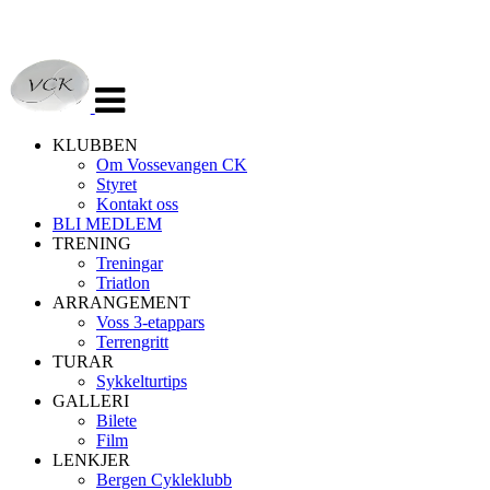
Veksle
navigasjon
KLUBBEN
Om Vossevangen CK
Styret
Kontakt oss
BLI MEDLEM
TRENING
Treningar
Triatlon
ARRANGEMENT
Voss 3-etappars
Terrengritt
TURAR
Sykkelturtips
GALLERI
Bilete
Film
LENKJER
Bergen Cykleklubb