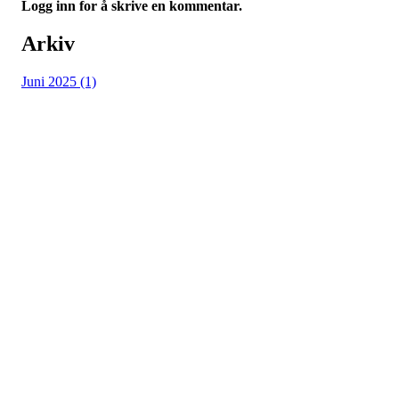
Logg inn for å skrive en kommentar.
Arkiv
Juni 2025 (1)
Vossevangen Cykleklubb
Bjørgamarki 62, 5709 Voss
Org. nr.: 992564768
+ 47 915 56 273
vossevangenck@gmail.com
Bli medlem i klubben!