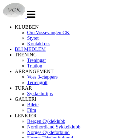
Veksle
navigasjon
KLUBBEN
Om Vossevangen CK
Styret
Kontakt oss
BLI MEDLEM
TRENING
Treningar
Triatlon
ARRANGEMENT
Voss 3-etappars
Terrengritt
TURAR
Sykkelturtips
GALLERI
Bilete
Film
LENKJER
Bergen Cykleklubb
Nordhordland Sykkelklubb
Norges Cykleforbund
Norges Triatlonforbund