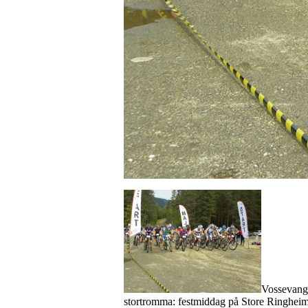
Vossevange
stortromma: festmiddag på Store Ringheim d