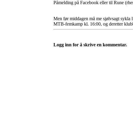
Påmelding på Facebook eller til Rune (rhe
Men før middagen må me sjølvsagt sykla li
MTB-femkamp kl. 16:00, og deretter klubb
Logg inn for å skrive en kommentar.
Vossevangen Cykleklubb
Bjørgamarki 62, 5709 Voss
Org. nr.: 992564768
+ 47 915 56 273
vossevangenck@gmail.com