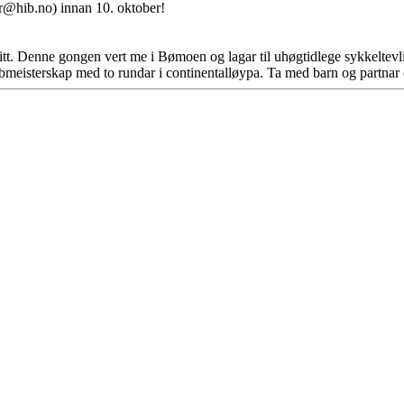
r@hib.no) innan 10. oktober!
tt. Denne gongen vert me i Bømoen og lagar til uhøgtidlege sykkeltevli
meisterskap med to rundar i continentalløypa. Ta med barn og partnar