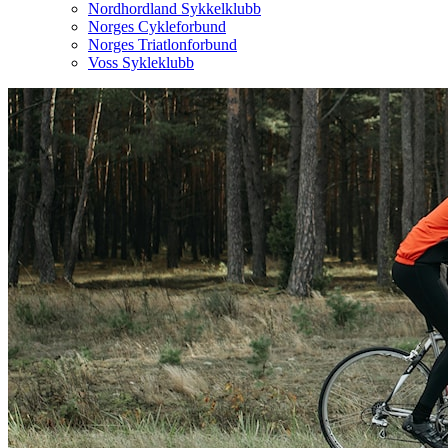
Nordhordland Sykkelklubb
Norges Cykleforbund
Norges Triatlonforbund
Voss Sykleklubb