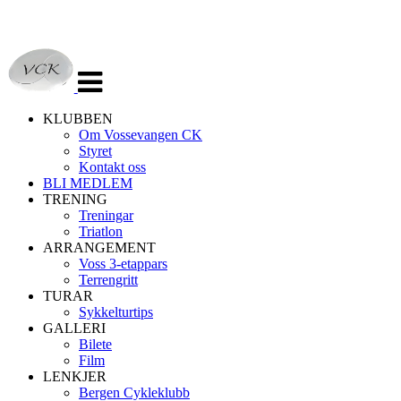
Veksle
navigasjon
KLUBBEN
Om Vossevangen CK
Styret
Kontakt oss
BLI MEDLEM
TRENING
Treningar
Triatlon
ARRANGEMENT
Voss 3-etappars
Terrengritt
TURAR
Sykkelturtips
GALLERI
Bilete
Film
LENKJER
Bergen Cykleklubb