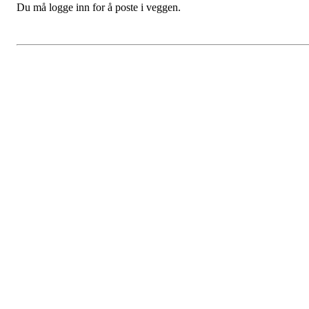
Du må logge inn for å poste i veggen.
Vossevangen Cykleklubb
Bjørgamarki 62, 5709 Voss
Org. nr.: 992564768
+ 47 915 56 273
vossevangenck@gmail.com
Bli medlem i klubben!
Trykk her for innmelding