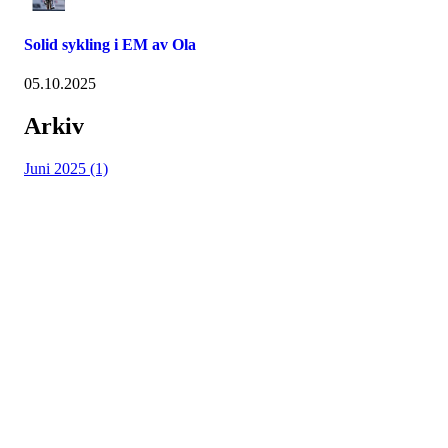
Solid sykling i EM av Ola
05.10.2025
Arkiv
Juni 2025 (1)
Vossevangen Cykleklubb
Bjørgamarki 62, 5709 Voss
Org. nr.: 992564768
+ 47 915 56 273
vossevangenck@gmail.com