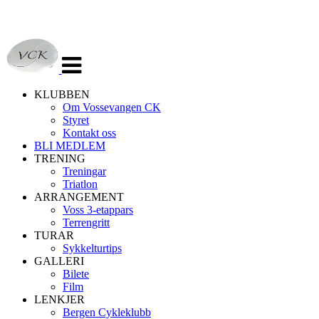
Veksle
navigasjon
KLUBBEN
Om Vossevangen CK
Styret
Kontakt oss
BLI MEDLEM
TRENING
Treningar
Triatlon
ARRANGEMENT
Voss 3-etappars
Terrengritt
TURAR
Sykkelturtips
GALLERI
Bilete
Film
LENKJER
Bergen Cykleklubb